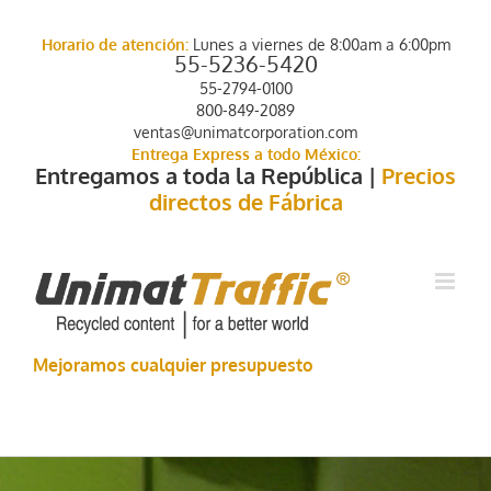
Saltar
al
Horario de atención:
Lunes a viernes de 8:00am a 6:00pm
contenido
55-5236-5420
55-2794-0100
800-849-2089
ventas@unimatcorporation.com
Entrega Express a todo México:
Entregamos a toda la República |
Precios
directos de Fábrica
Mejoramos cualquier presupuesto