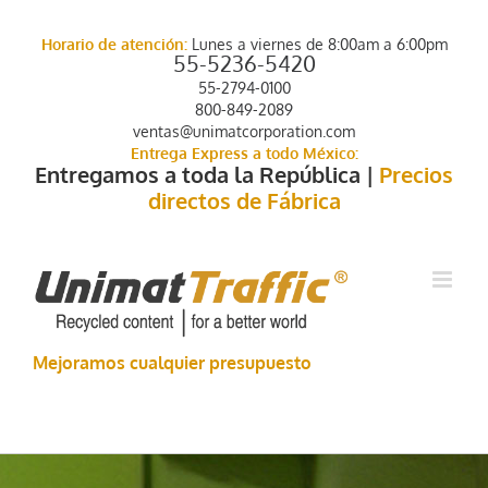
Saltar
al
Horario de atención:
Lunes a viernes de 8:00am a 6:00pm
contenido
55-5236-5420
55-2794-0100
800-849-2089
ventas@unimatcorporation.com
Entrega Express a todo México:
Entregamos a toda la República |
Precios
directos de Fábrica
Mejoramos cualquier presupuesto